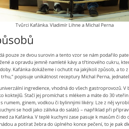
Tvůrci Kafánka. Vladimír Lihne a Michal Perna
působů
dá pouze ze dvou surovin a tento vzor se nám podařilo pate
ažené a opravdu jemně namleté kávy a třtinového cukru, kt
by. Kafánka dokážeme i ochutit na jakýkoli způsob, a to z 
rhu,“ popisuje unikátnost receptury Michal Perna, jednatel f
univerzální ingredience, vhodná do všech gastroprovozů. V 
ko koktejlů. Stačí jej promíchat s mlékem a máte do 30 vteřin
s rumem, ginem, vodkou či bylinnými likéry. Lze z něj vyrobit 
uchyni se hodí jako zálivka do salátů – například při přípr
 med za Kafánka. V teplé kuchyni zase pasuje k masům či do o
nádou a potírat žebra do úplného konce pečení, to je pak dl