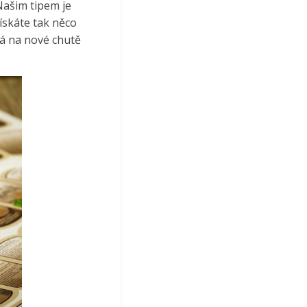
Našim tipem je
ískáte tak něco
ká na nové chutě