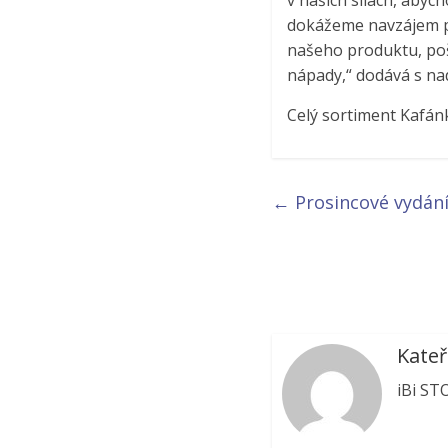
v našich silách, abyc
dokážeme navzájem po
našeho produktu, poš
nápady,“ dodává s na
Celý sortiment Kafán
←
Prosincové vydání
Kateř
iBi ST