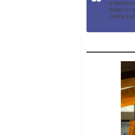
V oblasti k
Kolibri s.r
známý a ob