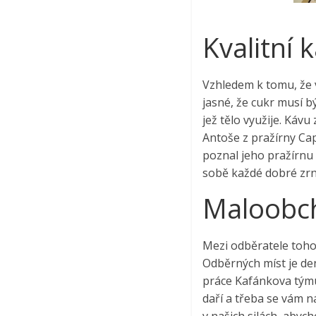
Kvalitní 
Vzhledem k tomu, že v
jasné, že cukr musí b
jež tělo využije. Kávu
Antoše z pražírny Cap
poznal jeho pražírnu i
sobě každé dobré zrn
Maloobc
Mezi odběratele toho
Odběrných míst je den
práce Kafánkova týmu
daří a třeba se vám n