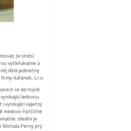
ntovat. Je směsí
erou vyšleháváme a
něj dělá jedinečný
irmy Kafánek, s.r.o.
barech se dá hojně
 vynikající ledovou
i vynikající vaječný
avě medovo-hořčičné
máček. Ideální je
e Michala Perny prý