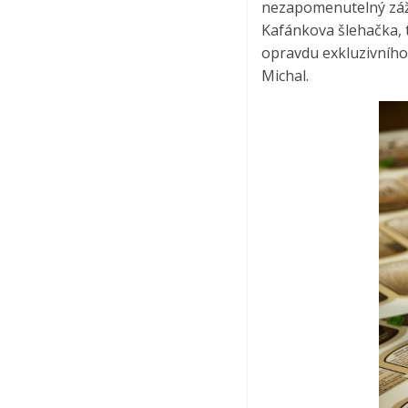
nezapomenutelný záži
Kafánkova šlehačka, 
opravdu exkluzivního.
Michal.