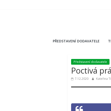
Přeskočit
na
obsah
PŘEDSTAVENÍ DODAVATELE
T
Představení dodavatele
Poctivá pr
7.12.2020
Kateřina T