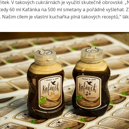
tek. V takových cukrárnách je využití skutečně obrovské. „
tedy 60 ml Kafánka na 500 ml smetany a pořádně vyšlehat. Z
 Našim cílem je vlastní kuchařka plná takových receptů,“ lá