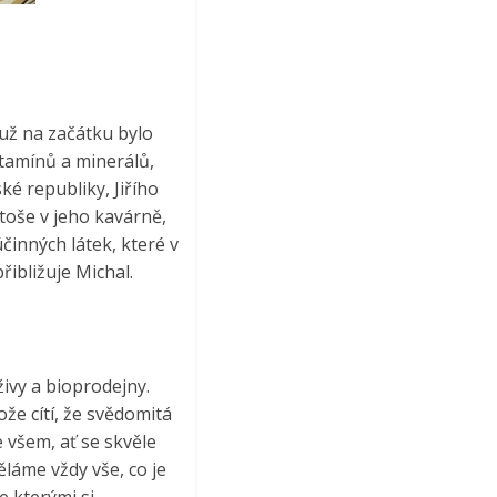
 už na začátku bylo
itamínů a minerálů,
ké republiky, Jiřího
toše v jeho kavárně,
účinných látek, které v
ibližuje Michal.
ivy a bioprodejny.
ože cítí, že svědomitá
 všem, ať se skvěle
ěláme vždy vše, co je