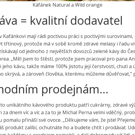
Káfánek Natural a Wild orange
káva = kvalitní dodavatel
 Kafánkovi mají rádi poctivou práci s poctivými surovinami,
ýt třtinový, protože má v sobě kromě zdravé melasy i řadu v
 získávají od jednoho z největších dovozců zelené kávy do Čes
rea. „Měl jsem to štěstí, protože jsem pracoval pro pana An
 jeho kávu, takže máme 100% jistotu její čerstvosti, chuti a 
o skrývá, a zároveň člověka, kterému můžeme důvěřovat,“ př
hodním prodejnám…
to unikátního kávového produktu patří cukrárny, zdravé výž
 za dnem víc a víc a za to je Michal Perna velmi vděčný, prot
 pomalu přináší své ovoce. „Děkujeme vám, že jste! Přejeme
áš produkt zalíbí, ochutnáte ho a budete chtít i prodávat. Ud