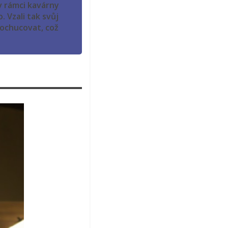
 v rámci kavárny
. Vzali tak svůj
dochucovat, což