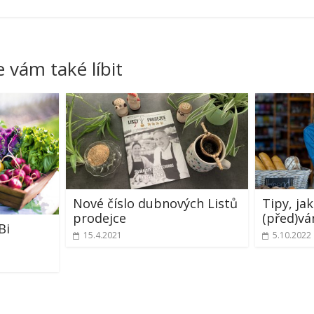
 vám také líbit
Nové číslo dubnových Listů
Tipy, ja
prodejce
(před)vá
Bi
15.4.2021
5.10.2022