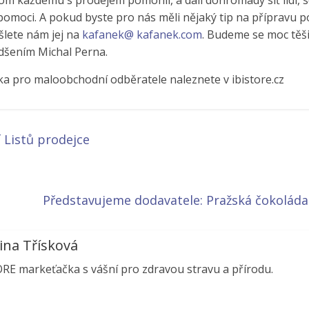
hom každému s prodejem pomohli, a dali dohromady síť lidí, s
moci. A pokud byste pro nás měli nějaký tip na přípravu p
lete nám jej na
kafanek@ kafanek.com
. Budeme se moc těši
dšením Michal Perna.
ka pro maloobchodní odběratele naleznete v ibistore.cz
 Listů prodejce
Představujeme dodavatele: Pražská čokoláda
ina Třísková
ORE markeťačka s vášní pro zdravou stravu a přírodu.