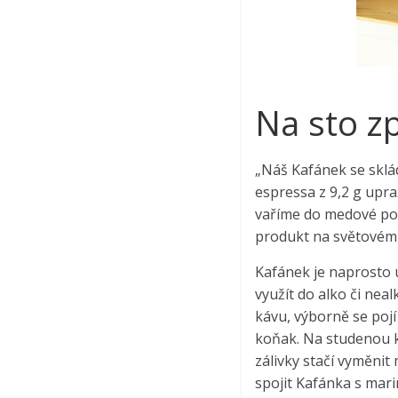
Na sto z
„Náš Kafánek se sklá
espressa z 9,2 g upr
vaříme do medové podo
produkt na světovém t
Kafánek je naprosto 
využít do alko či neal
kávu, výborně se pojí 
koňak. Na studenou k
zálivky stačí vyměnit
spojit Kafánka s mari