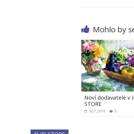
Mohlo by se
Noví dodavatelé v i
STORE
30.7.2018
0