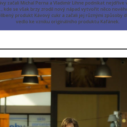
ávy začali Michal Perna a Vladimír Lihne podnikat nejdříve
.o., kde se však brzy zrodil nový nápad vytvořit něco nového
líbený produkt Kávový cukr a začali jej různými způsoby 
vedlo ke vzniku originálního produktu Kafánek.