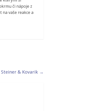
e kterými si
okrmu či nápoje z
t na vaše reakce a
 Steiner & Kovarik
→