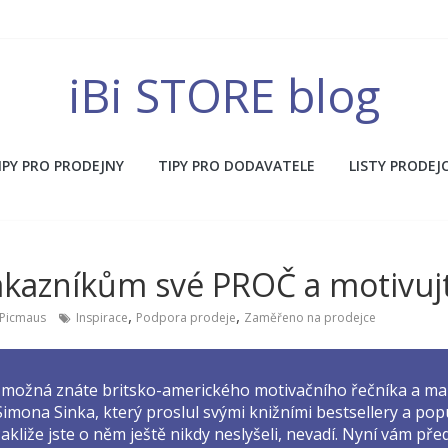
iBi STORE blog
IPY PRO PRODEJNY
TIPY PRO DODAVATELE
LISTY PRODEJ
ákazníkům své PROČ a motivujt
,
,
 Picmaus
Inspirace
Podpora prodeje
Zaměřeno na prodejce
s možná znáte britsko-amerického motivačního řečníka a m
imona Sinka, který proslul svými knižními bestsellery a po
akliže jste o něm ještě nikdy neslyšeli, nevadí. Nyní vám před