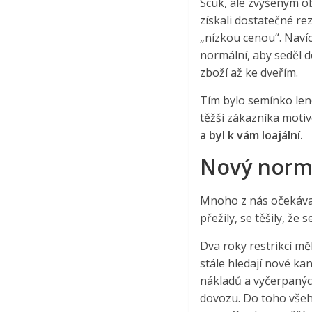
Scuk, ale zvýšeným ob
získali dostatečné re
„nízkou cenou“. Navíc
normální, aby seděl d
zboží až ke dveřím.
Tím bylo semínko leno
těžší zákazníka moti
a byl k vám loajální.
Nový norm
Mnoho z nás očekával
přežily, se těšily, že
Dva roky restrikcí mě
stále hledají nové kan
nákladů a vyčerpanýc
dovozu. Do toho všeh