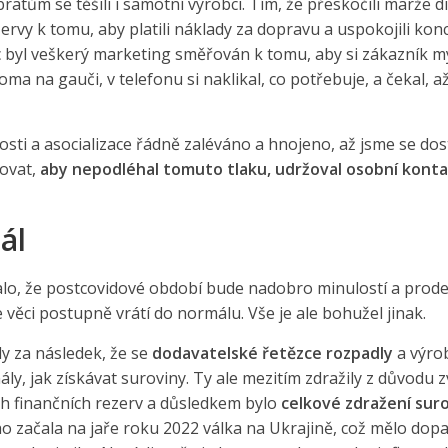
ratům se těšili i samotní výrobci. Tím, že přeskočili marže di
zervy k tomu, aby platili náklady za dopravu a uspokojili ko
 byl veškerý marketing směřován k tomu, aby si zákazník mys
oma na gauči, v telefonu si naklikal, co potřebuje, a čekal, 
sti a asocializace řádně zaléváno a hnojeno, až jsme se dost
vovat,
aby nepodléhal tomuto tlaku, udržoval osobní konta
ál
o, že postcovidové období bude nadobro minulostí a prodej
 se věci postupně vrátí do normálu. Vše je ale bohužel jinak.
ly za následek, že se
dodavatelské řetězce rozpadly
a výrob
ály, jak získávat suroviny. Ty ale mezitím zdražily z důvodu z
h finančních rezerv a důsledkem bylo
celkové zdražení sur
o začala na jaře roku 2022 válka na Ukrajině, což mělo dop