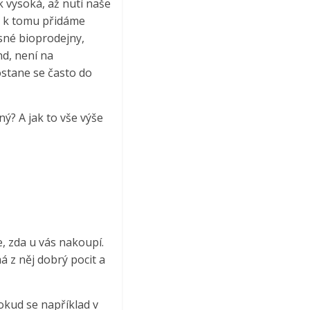
ak vysoká, až nutí naše
yž k tomu přidáme
sné bioprodejny,
d, není na
ostane se často do
ý? A jak to vše výše
, zda u vás nakoupí.
á z něj dobrý pocit a
Pokud se například v