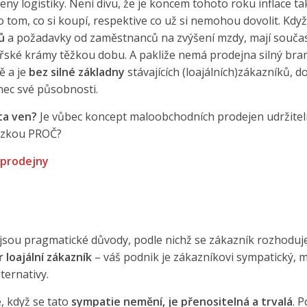
 ceny logistiky. Není divu, že je koncem tohoto roku inflace t
 tom, co si koupí, respektive co už si nemohou dovolit. Kd
ů
a požadavky od zaměstnanců na zvýšení mzdy, mají souča
ářské krámy těžkou dobu. A pakliže nemá prodejna silný bran
ě a je
bez silné základny
stávajících (loajálních)zákazníků, d
nec své působnosti.
sta ven?
Je vůbec koncept maloobchodních prodejen udržiteln
tázkou PROČ?
 prodejny
a jsou pragmatické důvody, podle nichž se zákazník rozhoduje
r loajální zákazník
– váš podnik je zákazníkovi sympatický, m
ternativy.
, když se tato
sympatie nemění, je přenositelná a trvalá
. 