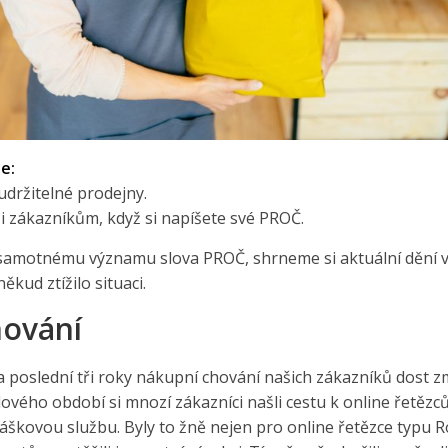
e:
 udržitelné prodejny.
i zákazníkům, když si napíšete své PROČ.
samotnému významu slova PROČ, shrneme si aktuální dění 
kud ztížilo situaci.
hování
 za poslední tři roky nákupní chování našich zákazníků dost 
dového období si mnozí zákazníci našli cestu k online řetězc
áškovou službu. Byly to žně nejen pro online řetězce typu R