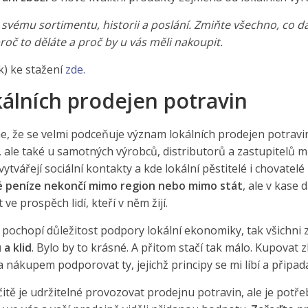
svému sortimentu, historii a poslání. Zmiňte všechno, co 
oč to děláte a proč by u vás měli nakoupit.
k) ke stažení
zde.
álních prodejen potravin
 že se velmi podceňuje význam lokálních prodejen potravin
ale také u samotných výrobců, distributorů a zastupitelů měs
 vytvářejí sociální kontakty a kde lokální pěstitelé i chovat
 peníze nekončí mimo region nebo mimo stát
, ale v kase 
ve prospěch lidí, kteří v něm žijí.
i pochopí důležitost podpory lokální ekonomiky, tak všichni
a klid
. Bylo by to krásné. A přitom stačí tak málo. Kupovat z
a nákupem podporovat ty, jejichž principy se mi líbí a připad
tě je udržitelné provozovat prodejnu potravin, ale je potř