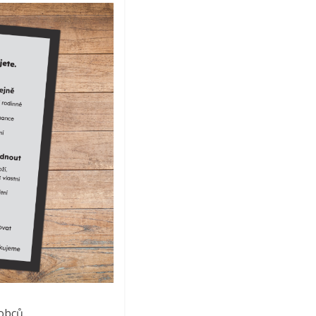
obců.