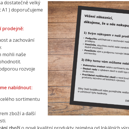
na dostatečně velký
t A1 ) doporučujeme
 prodejně:
nost a zachování
.
m mohli naše
ohodnotit.
odporou rozvoje
me nabídnout:
celého sortimentu
rem zboží a další
ti.
vání zboží
o nové kvalitní produkty zejména od lokálních výr