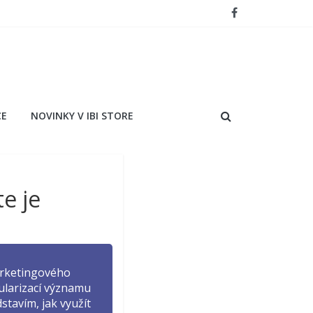
CE
NOVINKY V IBI STORE
e je
arketingového
pularizací významu
stavím, jak využít