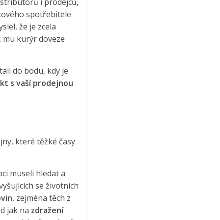
stributorů i prodejců,
ncového spotřebitele
lel, že je zcela
až mu kurýr doveze
ali do bodu, kdy je
kt s vaší prodejnou
ny, které těžké časy
ci museli hledat a
vyšujících se životních
ovin
, zejména těch z
ad jak na
zdražení