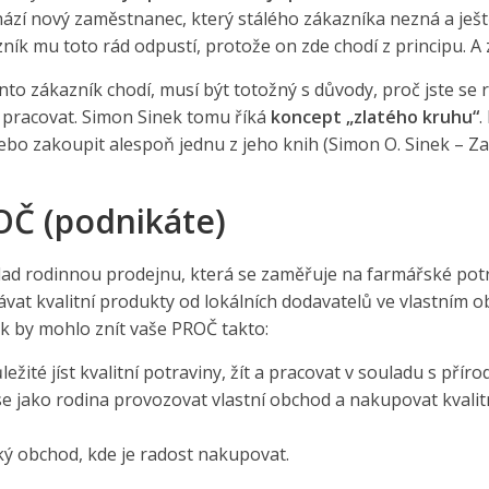
ází nový zaměstnanec, který stálého zákazníka nezná a je
zník mu toto rád odpustí, protože on zde chodí z principu. A z
to zákazník chodí, musí být totožný s důvody, proč jste se 
 pracovat. Simon Sinek tomu říká
koncept „zlatého kruhu“
.
 nebo zakoupit alespoň jednu z jeho knih (Simon O. Sinek – 
Č (podnikáte)
lad rodinnou prodejnu, která se zaměřuje na farmářské potrav
at kvalitní produkty od lokálních dodavatelů ve vlastním o
ak by mohlo znít vaše PROČ takto:
ežité jíst kvalitní potraviny, žít a pracovat v souladu s příro
e jako rodina provozovat vlastní obchod a nakupovat kvalit
 obchod, kde je radost nakupovat.