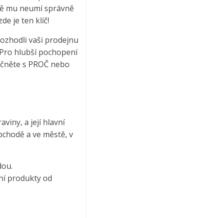
ště mu neumí správně
de je ten klíč!
rozhodli vaši prodejnu
 Pro hlubší pochopení
Začněte s PROČ nebo
iny, a její hlavní
bchodě a ve městě, v
dou.
ní produkty od