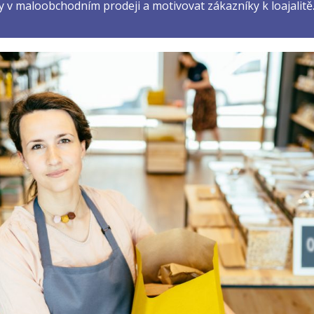
 v maloobchodním prodeji a motivovat zákazníky k loajalitě