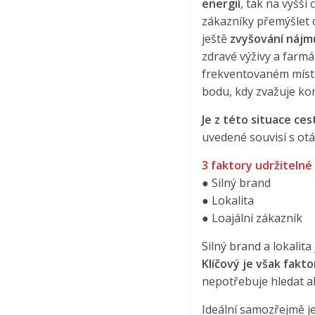
energií
, tak na vyšší
zákazníky přemýšlet o
ještě
zvyšování nájm
zdravé výživy a farm
frekventovaném míst
bodu, kdy zvažuje ko
Je z této situace ce
uvedené souvisí s o
3 faktory udržitelné
● Silný brand
● Lokalita
● Loajální zákazník
Silný brand a lokalit
Klíčový je však fakto
nepotřebuje hledat al
Ideální samozřejmě je