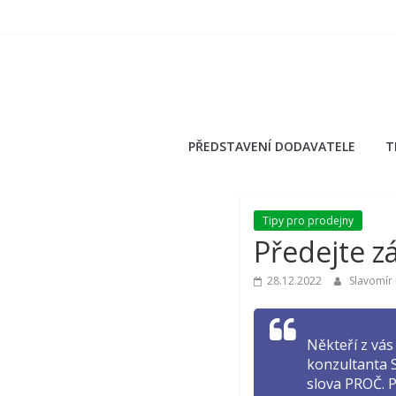
Přeskočit
na
obsah
PŘEDSTAVENÍ DODAVATELE
T
Tipy pro prodejny
Předejte z
28.12.2022
Slavomír
Někteří z vá
konzultanta S
slova PROČ. P