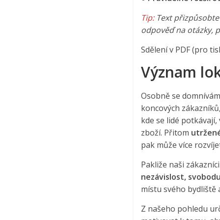
Tip:
Text přizpůsobte 
odpověď na otázky, pr
Sdělení v PDF (pro tis
Význam lok
Osobně se domníváme,
koncových zákazníků, 
kde se lidé potkávají,
zboží. Přitom
utržené
pak může více rozvíjet 
Pakliže naši zákazníc
nezávislost, svobodu 
místu svého bydliště 
Z našeho pohledu urči