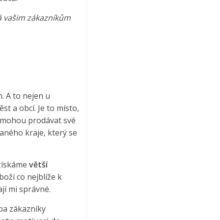
dá vašim zákazníkům
. A to nejen u
t a obcí. Je to místo,
elé mohou prodávat své
daného kraje, který se
 získáme
větší
boží co nejblíže k
ají mi správné.
eba zákazníky