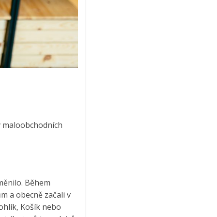
v maloobchodních
změnilo. Během
ům a obecně začali v
ohlík, Košík nebo