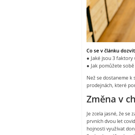
Co se v článku dozvít
● Jaké jsou 3 faktory
● Jak pomůžete sobě 
Než se dostaneme k 
prodejnách, které poně
Změna v c
Je zcela jasné, že se
prvních dvou let covi
hojnosti využívat don