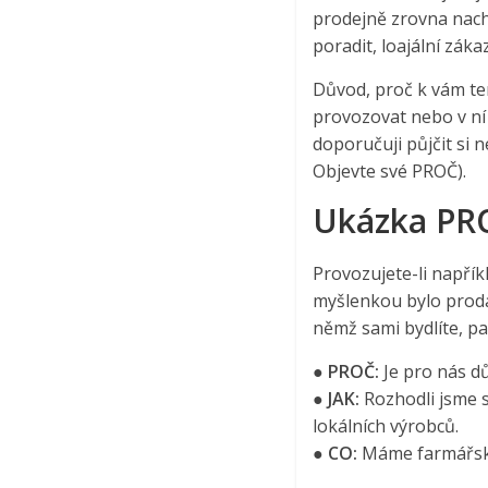
prodejně zrovna nach
poradit, loajální záka
Důvod, proč k vám ten
provozovat nebo v ní
doporučuji půjčit si
Objevte své PROČ).
Ukázka PRO
Provozujete-li napřík
myšlenkou bylo prodáv
němž sami bydlíte, p
●
PROČ:
Je pro nás důl
●
JAK:
Rozhodli jsme s
lokálních výrobců.
●
CO:
Máme farmářský