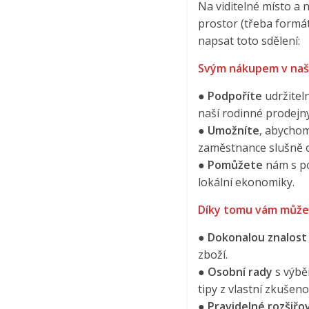
Na viditelné místo a 
prostor (třeba formá
napsat toto sdělení:
Svým nákupem v naší
●
Podpoříte
udržitel
naší rodinné prodejny
●
Umožníte
, abycho
zaměstnance slušně 
●
Pomůžete
nám s p
lokální ekonomiky.
Díky tomu vám může
●
Dokonalou znalost
zboží.
●
Osobní rady
s výbě
tipy z vlastní zkušenos
●
Pravidelné rozšiřo