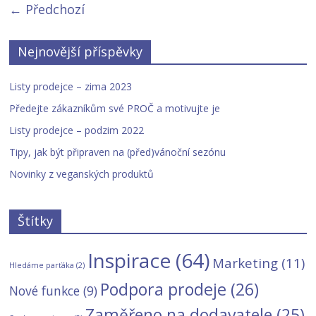
← Předchozí
Nejnovější příspěvky
Listy prodejce – zima 2023
Předejte zákazníkům své PROČ a motivujte je
Listy prodejce – podzim 2022
Tipy, jak být připraven na (před)vánoční sezónu
Novinky z veganských produktů
Štítky
Inspirace
(64)
Marketing
(11)
Hledáme parťáka
(2)
Podpora prodeje
(26)
Nové funkce
(9)
Zaměřeno na dodavatele
(25)