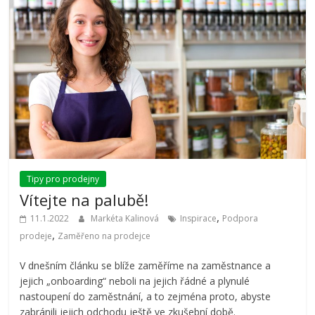
Tipy pro prodejny
Vítejte na palubě!
,
11.1.2022
Markéta Kalinová
Inspirace
Podpora
,
prodeje
Zaměřeno na prodejce
V dnešním článku se blíže zaměříme na zaměstnance a
jejich „onboarding“ neboli na jejich řádné a plynulé
nastoupení do zaměstnání, a to zejména proto, abyste
zabránili jejich odchodu ještě ve zkušební době.