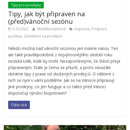
Tipy pro prodejny
Tipy, jak být připraven na
(před)vánoční sezónu
,
5.10.2022
Markéta Kalinová
Inspirace
Podpora
,
prodeje
Zaměřeno na prodejce
Někdo možná nad vánoční sezonou jen mávne rukou. Ten
ale také pravděpodobně z nejvýnosnějšího období roku
nezíská tolik, kolik by mohl. Nezapomínejme, že štěstí přeje
připraveným. Stále je čemu se přiučit, a proto neustále
sbíráme tipy z praxe od zkušených prodejců. O některé z
nich se nyní s vámi podělíme. Jak se na Vánoce připravují
jiné prodejny, co jim funguje a co takto před Vánoci
doporučují výrobci biopotravin?
Čtěte více