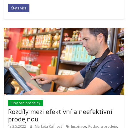
Čtěte více
Tipy pro prodejny
Rozdíly mezi efektivní a neefektivní
prodejnou
,
,
3.5.2022
Markéta Kalinová
Inspirace
Podpora prodeje