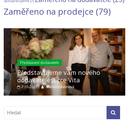
Spolupracujeme
(2)
Zaměřeno na prodejce
(79)
Představení dodavatele
Představujeme vám nového
dodavatele: Ecce Vita
7.10.2021
Markéta Kalinová