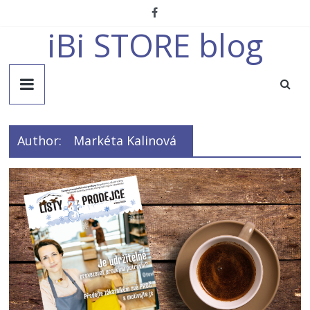
Přeskočit
na
iBi STORE blog
obsah
Author:
Markéta Kalinová