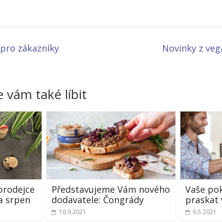
 pro zákazníky
Novinky z ve
 vám také líbit
 prodejce
Představujeme Vám nového
Vaše po
a srpen
dodavatele: Čongrády
praskat 
10.9.2021
6.5.2021