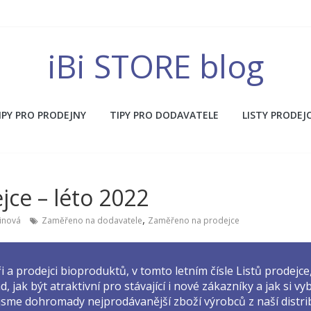
iBi STORE blog
IPY PRO PRODEJNY
TIPY PRO DODAVATELE
LISTY PRODEJ
jce – léto 2022
,
linová
Zaměřeno na dodavatele
Zaměřeno na prodejce
i a prodejci bioproduktů, v tomto letním čísle Listů prodejce
d, jak být atraktivní pro stávající i nové zákazníky a jak si vy
 jsme dohromady nejprodávanější zboží výrobců z naší distr