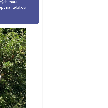
erých máte
ept na Italskou