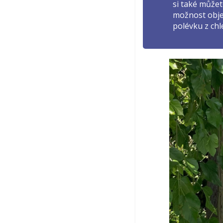
si také může
možnost objed
polévku z chl