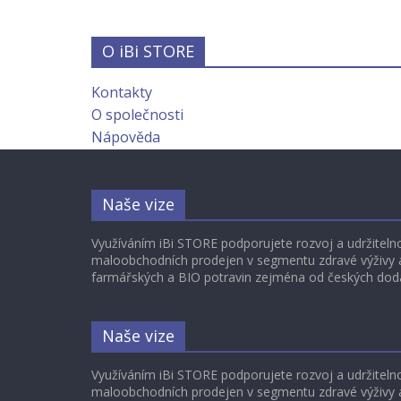
O iBi STORE
Kontakty
O společnosti
Nápověda
Naše vize
Využíváním iBi STORE podporujete rozvoj a udržiteln
maloobchodních prodejen v segmentu zdravé výživy a
farmářských a BIO potravin zejména od českých dod
Naše vize
Využíváním iBi STORE podporujete rozvoj a udržiteln
maloobchodních prodejen v segmentu zdravé výživy a