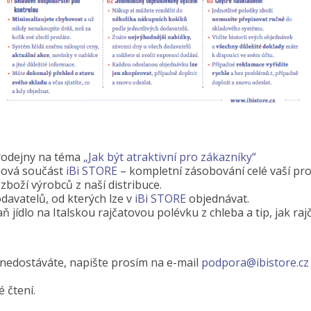
prodejny na téma
„Jak být atraktivní pro zákazníky“
 nová součást
iBi STORE
– kompletní zásobování celé vaší pro
zboží výrobců z naší distribuce.
avatelů, od kterých lze v
iBi STORE
objednávat.
 jídlo na Italskou rajčatovou polévku z chleba a tip, jak ra
 nedostáváte, napište prosím na e-mail
podpora@ibistore.cz
 čtení.