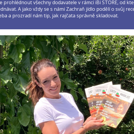
te prohlédnout všechny dodavatele v rámci iBi STORE, od kt
návat. A jako vždy se s námi Zachraň jídlo podělí o svůj rec
eba a prozradí nám tip, jak rajčata správně skladovat.