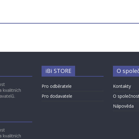
iBi STORE
O spole
ost
Pro odběratele
Kontakty
 kvalitních
avatelů.
Pro dodavatele
O společnost
Nápověda
ost
 kvalitních