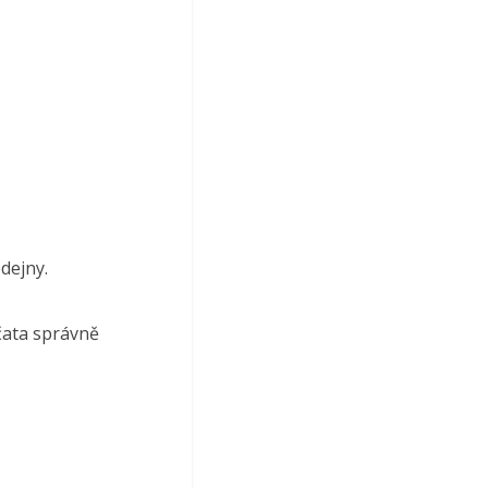
dejny.
jčata správně