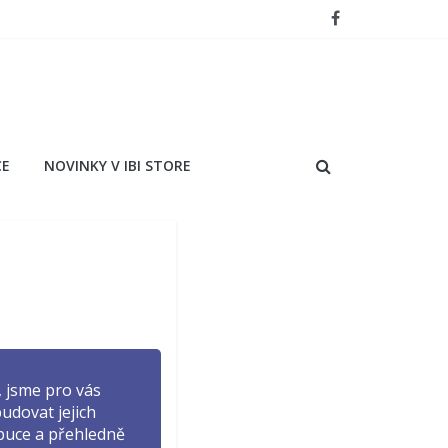
CE
NOVINKY V IBI STORE
, jsme pro vás
budovat jejich
ibuce a přehledně