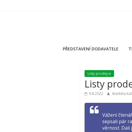
Přeskočit
na
obsah
PŘEDSTAVENÍ DODAVATELE
T
Listy prodejce
Listy prode
9.8.2022
Markéta Ka
Vážení čtenář
sepsali pár ra
věrnost. Dali