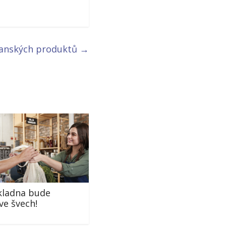
ganských produktů
→
kladna bude
ve švech!