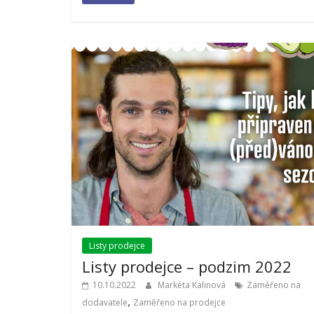
Centrum
14.9.2021
Mar
Listy prodejce
Listy prodejce – podzim 2022
10.10.2022
Markéta Kalinová
Zaměřeno na
,
dodavatele
Zaměřeno na prodejce