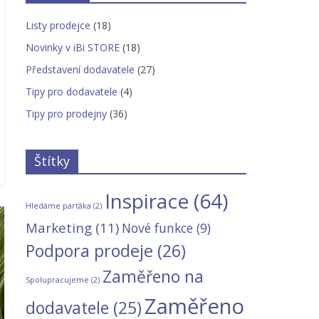
Listy prodejce
(18)
Novinky v iBi STORE
(18)
Představení dodavatele
(27)
Tipy pro dodavatele
(4)
Tipy pro prodejny
(36)
Štítky
Inspirace
(64)
Hledáme parťáka
(2)
Marketing
(11)
Nové funkce
(9)
Podpora prodeje
(26)
Zaměřeno na
Spolupracujeme
(2)
Zaměřeno
dodavatele
(25)