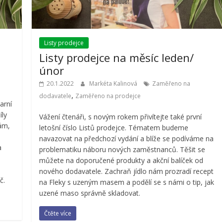
Listy prodejce
Listy prodejce na měsíc leden/
únor
20.1.2022
Markéta Kalinová
Zaměřeno na
,
dodavatele
Zaměřeno na prodejce
arní
íly
Vážení čtenáři, s novým rokem přivítejte také první
vám,
letošní číslo Listů prodejce. Tématem budeme
navazovat na předchozí vydání a blíže se podíváme na
a
problematiku náboru nových zaměstnanců. Těšit se
můžete na doporučené produkty a akční balíček od
nového dodavatele. Zachraň jídlo nám prozradí recept
č.
na Fleky s uzeným masem a podělí se s námi o tip, jak
uzené maso správně skladovat.
Čtěte více