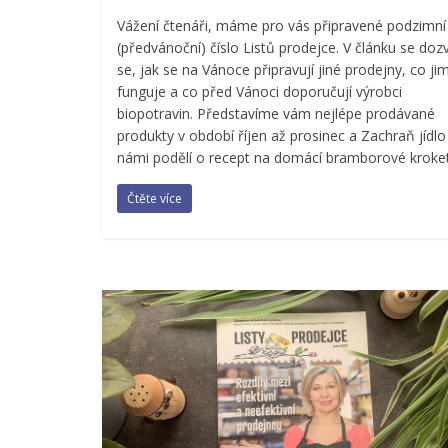
Vážení čtenáři, máme pro vás připravené podzimní
(předvánoční) číslo Listů prodejce. V článku se dozv
se, jak se na Vánoce připravují jiné prodejny, co ji
funguje a co před Vánoci doporučují výrobci
biopotravin. Představíme vám nejlépe prodávané
produkty v období říjen až prosinec a Zachraň jídlo
námi podělí o recept na domácí bramborové kroket
Čtěte více