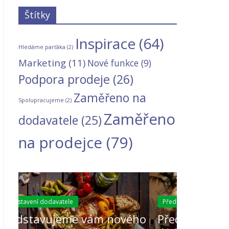
Štítky
Inspirace
(64)
Hledáme parťáka
(2)
Marketing
(11)
Nové funkce
(9)
Podpora prodeje
(26)
Zaměřeno na
Spolupracujeme
(2)
Zaměřeno
dodavatele
(25)
na prodejce
(79)
Představení dodavatele
Představení 
ého
Představujeme vám nového
Předsta