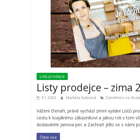
Listy prodejce
Listy prodejce – zima 
9.1.2023
Markéta Kalinová
Zaměřeno na doda
Vážení čtenáři, právě vychází zimní vydání Listů pr
Představení dodava
cestu k loajálnímu zákazníkovi a jakou roli v tom
Představuj
dodavatele Janova pec a Zachraň jídlo se s námi pod
dodavatele:
Čtěte více