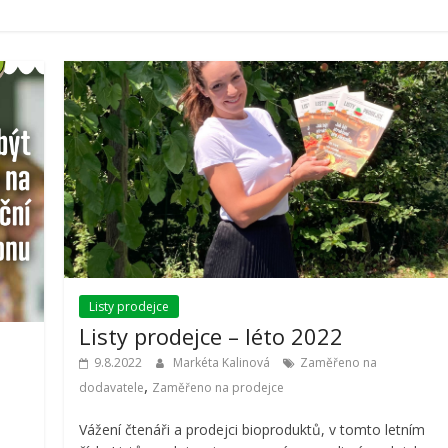
dodavatele: Lázničkovo
kéta Kalinová
12.10.2021
Markéta Kalinová
Listy prodejce
Listy prodejce – léto 2022
9.8.2022
Markéta Kalinová
Zaměřeno na
,
dodavatele
Zaměřeno na prodejce
Vážení čtenáři a prodejci bioproduktů, v tomto letním