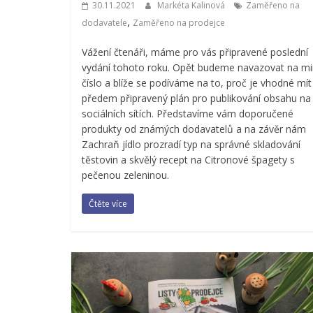
30.11.2021
Markéta Kalinová
Zaměřeno na
,
dodavatele
Zaměřeno na prodejce
Vážení čtenáři, máme pro vás připravené poslední
vydání tohoto roku. Opět budeme navazovat na mi
číslo a blíže se podíváme na to, proč je vhodné mít
předem připravený plán pro publikování obsahu na
sociálních sítích. Představíme vám doporučené
produkty od známých dodavatelů a na závěr nám
Zachraň jídlo prozradí typ na správné skladování
těstovin a skvělý recept na Citronové špagety s
pečenou zeleninou.
Čtěte více