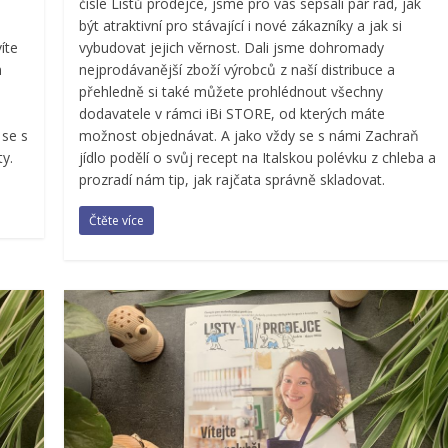
čísle Listů prodejce, jsme pro vás sepsali pár rad, jak
být atraktivní pro stávající i nové zákazníky a jak si
vybudovat jejich věrnost. Dali jsme dohromady
íte
nejprodávanější zboží výrobců z naší distribuce a
m
přehledně si také můžete prohlédnout všechny
dodavatele v rámci iBi STORE, od kterých máte
možnost objednávat. A jako vždy se s námi Zachraň
 se s
jídlo podělí o svůj recept na Italskou polévku z chleba a
y.
prozradí nám tip, jak rajčata správně skladovat.
Čtěte více