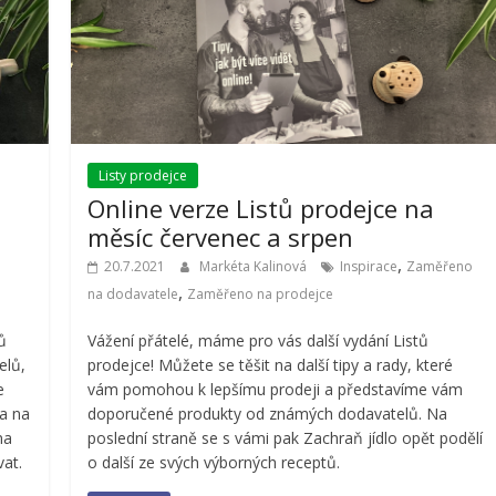
Listy prodejce
Online verze Listů prodejce na
měsíc červenec a srpen
,
20.7.2021
Markéta Kalinová
Inspirace
Zaměřeno
,
na dodavatele
Zaměřeno na prodejce
ů
Vážení přátelé, máme pro vás další vydání Listů
elů,
prodejce! Můžete se těšit na další tipy a rady, které
e
vám pomohou k lepšímu prodeji a představíme vám
 a na
doporučené produkty od známých dodavatelů. Na
na
poslední straně se s vámi pak Zachraň jídlo opět podělí
vat.
o další ze svých výborných receptů.