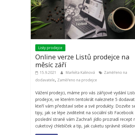
Listy prodejce
Online verze Listů prodejce na
měsíc září
15.9.2021
Markéta Kalinová
Zaměřeno na
,
dodavatele
Zaměřeno na prodejce
Vážení prodejci, máme pro vás zářijové vydání List
prodejce, ve kterém tentokrát naleznete 5 dodavat
kteří vám představí sebe a své produkty. Dozvíte s
tipy, jak se lépe zviditelnit na sociální síti Facebook
poslední straně vám Zachraň jídlo prozradí recept 
cuketový chlebíček a tip, jak cuketu správně sklado