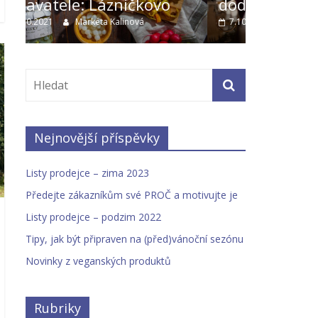
dodavatele: Ecce Vita
dodavat
7.10.2021
Markéta Kalinová
14.9.2021
Nejnovější příspěvky
Listy prodejce – zima 2023
Předejte zákazníkům své PROČ a motivujte je
Listy prodejce – podzim 2022
Tipy, jak být připraven na (před)vánoční sezónu
Novinky z veganských produktů
Rubriky