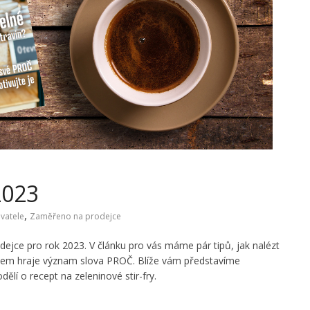
2023
,
vatele
Zaměřeno na prodejce
odejce pro rok 2023. V článku pro vás máme pár tipů, jak nalézt
tele
 všem hraje význam slova PROČ. Blíže vám představíme
Představení dodavatele
eme vám nového
ělí o recept na zeleninové stir-fry.
 Fair Trade
Představujeme vám nov