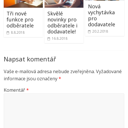
Nová
vychytávka
Tři nové
Skvělé
pro
funkce pro
novinky pro
dodavatele
odběratele
odběratele i
dodavatele!
20.2.2018
8.8.2018
16.8.2018
Napsat komentář
Vaše e-mailová adresa nebude zveřejněna.
Vyžadované
informace jsou označeny
*
Komentář
*