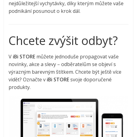
nejdůležitejší vychytávky, díky kterým můžete vaše
podnikání posunout o krok dál.
Chcete zvýšit odbyt?
V
iBi STORE
můžete jednoduše propagovat vaše
novinky, akce a slevy
– o
dběratelům se objeví s
výrazným barevným štítkem. Chcete být ještě více
vidět? Označte v
iBi STORE
svoje doporučené
produkty.