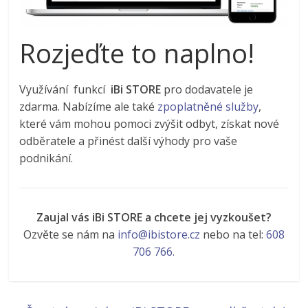
Rozjeďte to naplno!
Využívání funkcí
iBi STORE
pro dodavatele je
zdarma. Nabízíme ale také
zpoplatněné služby
,
které vám mohou pomoci zvýšit odbyt, získat nové
odběratele a přinést další výhody pro vaše
podnikání.
Zaujal vás iBi STORE a chcete jej vyzkoušet?
Ozvěte se nám na
info@ibistore.cz
nebo na tel:
608
706 766.