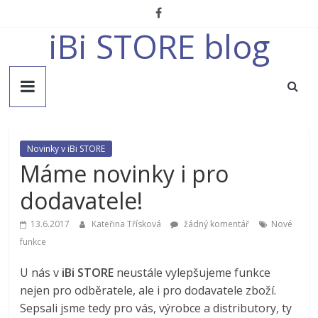
Přeskočit
na
iBi STORE blog
obsah
Novinky v iBi STORE
Máme novinky i pro
dodavatele!
13.6.2017
Kateřina Třísková
žádný komentář
Nové
funkce
U nás v
iBi STORE
neustále vylepšujeme funkce
nejen pro odběratele, ale i pro dodavatele zboží.
Sepsali jsme tedy pro vás, výrobce a distributory, ty