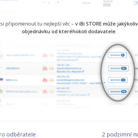
si připomenout tu nejlepší věc
–
v iBi STORE může jakýkoli
objednávku od kteréhokoli dodavatele
.
ro odběratele
2 podzimní n