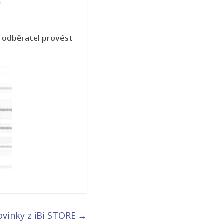
v odběratel provést
ovinky z iBi STORE
→