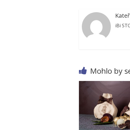
Kateř
iBi ST
Mohlo by se