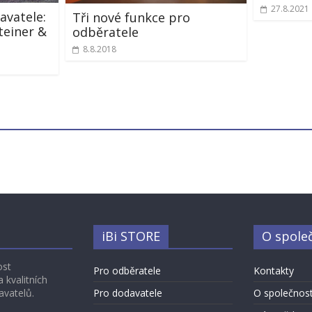
27.8.2021
avatele:
Tři nové funkce pro
teiner &
odběratele
8.8.2018
iBi STORE
O spole
ost
Pro odběratele
Kontakty
 kvalitních
avatelů.
Pro dodavatele
O společnost