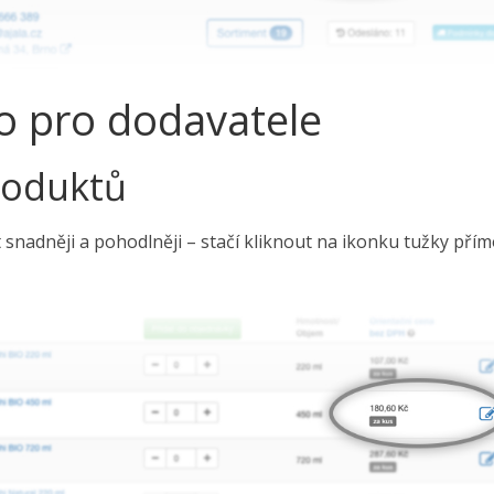
o pro dodavatele
roduktů
t snadněji a pohodlněji – stačí kliknout na ikonku tužky pří