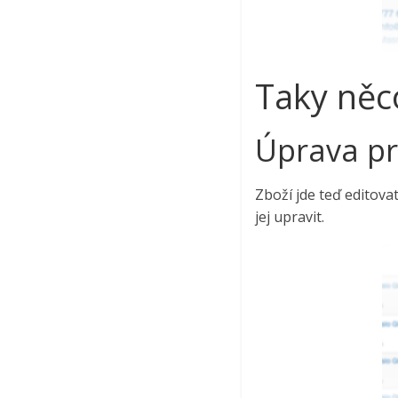
Taky něc
Úprava p
Zboží jde teď editova
jej upravit.