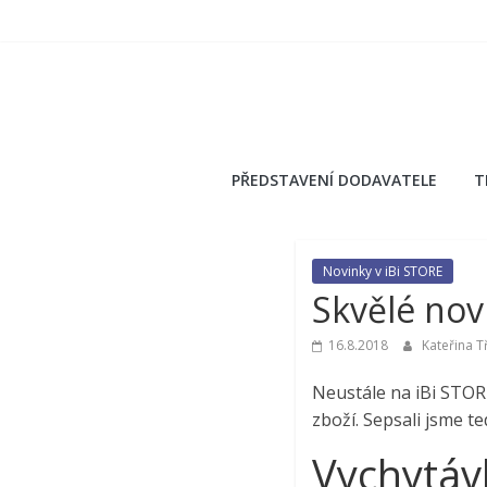
Přeskočit
na
obsah
PŘEDSTAVENÍ DODAVATELE
T
Novinky v iBi STORE
Skvělé nov
16.8.2018
Kateřina T
Neustále na iBi STOR
zboží. Sepsali jsme t
Vychytáv