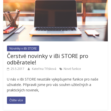
Novinky v iBi STORE
Čerstvé novinky v iBi STORE pro
odběratele!
25.5.2017
Kateřina Třísková
Nové funkce
U nás v iBi STORE neustále vylepšujeme funkce pro naše
uživatele. Připravili jsme pro vás souhrn užitečných a
praktických novinek,
Čtěte více