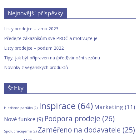
Nejnovější příspěvky
Listy prodejce – zima 2023
Předejte zákazníkům své PROČ a motivujte je
Listy prodejce – podzim 2022
Tipy, jak být připraven na (před)vánoční sezónu
Novinky z veganských produktů
Štítky
Inspirace
(64)
Marketing
(11)
Hledáme parťáka
(2)
Podpora prodeje
(26)
Nové funkce
(9)
Zaměřeno na dodavatele
(25)
Spolupracujeme
(2)