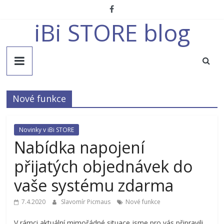
Přeskočit
na
iBi STORE blog
obsah
Nové funkce
Novinky v iBi STORE
Nabídka napojení
přijatých objednávek do
vaše systému zdarma
7.4.2020
Slavomír Picmaus
Nové funkce
V rámci aktuální mimořádné situace jsme pro vás připravili