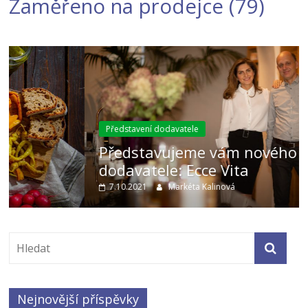
Zaměřeno na prodejce
(79)
Představení dodavatele
Představujeme vám nového
dodavatele: Ecce Vita
7.10.2021
Markéta Kalinová
Nejnovější příspěvky