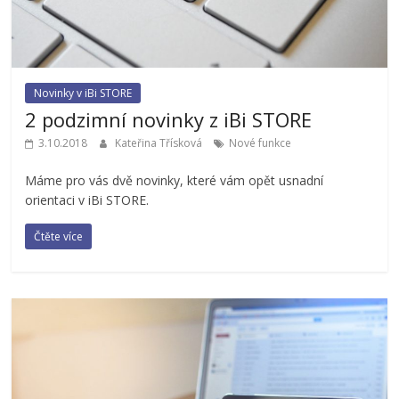
Novinky v iBi STORE
2 podzimní novinky z iBi STORE
3.10.2018
Kateřina Třísková
Nové funkce
Máme pro vás dvě novinky, které vám opět usnadní
orientaci v iBi STORE.
Čtěte více