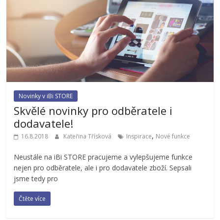
Novinky v iBi STORE
Skvělé novinky pro odběratele i
dodavatele!
,
16.8.2018
Kateřina Třísková
Inspirace
Nové funkce
Neustále na iBi STORE pracujeme a vylepšujeme funkce
nejen pro odběratele, ale i pro dodavatele zboží. Sepsali
jsme tedy pro
Čtěte více