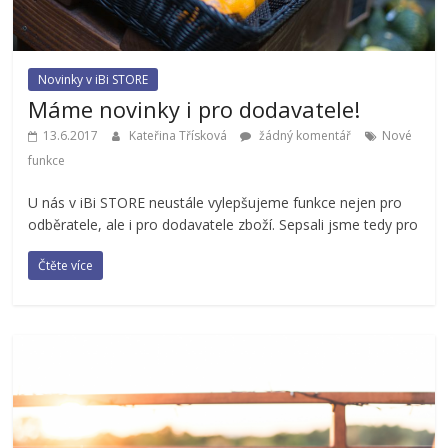
Novinky v iBi STORE
Máme novinky i pro dodavatele!
13.6.2017
Kateřina Třísková
žádný komentář
Nové
funkce
U nás v iBi STORE neustále vylepšujeme funkce nejen pro
odběratele, ale i pro dodavatele zboží. Sepsali jsme tedy pro
Čtěte více