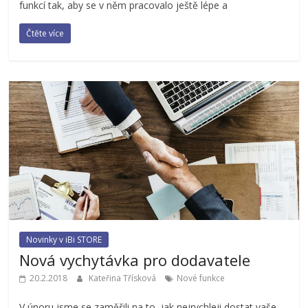
funkcí tak, aby se v něm pracovalo ještě lépe a
Čtěte více
Novinky v iBi STORE
Nová vychytávka pro dodavatele
20.2.2018
Kateřina Třísková
Nové funkce
V únoru jsme se zaměřili na to, jak nejrychleji dostat vaše