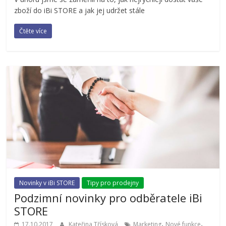
zboží do iBi STORE a jak jej udržet stále
Čtěte více
Novinky v iBi STORE
Tipy pro prodejny
Podzimní novinky pro odběratele iBi
STORE
,
,
17.10.2017
Kateřina Třísková
Marketing
Nové funkce