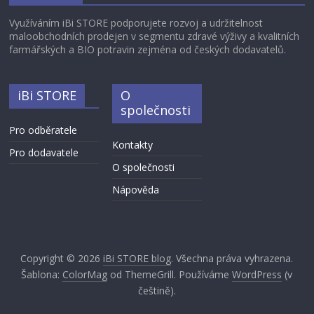
Využíváním iBi STORE podporujete rozvoj a udržitelnost
maloobchodních prodejen v segmentu zdravé výživy a kvalitních
farmářských a BIO potravin zejména od českých dodavatelů.
iBi STORE
O
společnosti
Pro odběratele
Kontakty
Pro dodavatele
O společnosti
Nápověda
Copyright © 2026
iBi STORE blog
. Všechna práva vyhrazena.
Šablona:
ColorMag
od ThemeGrill. Používáme
WordPress
(v
češtině).