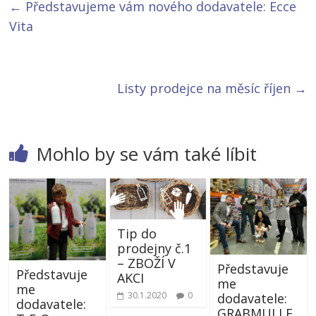
←
Představujeme vám nového dodavatele: Ecce
Vita
Listy prodejce na měsíc říjen
→
Mohlo by se vám také líbit
Tip do
prodejny č.1
– ZBOŽÍ V
Představuje
Představuje
AKCI
me
me
30.1.2020
0
dodavatele:
dodavatele:
GRABMULLE