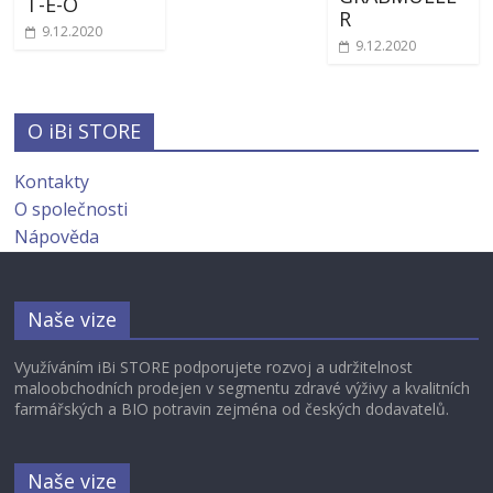
T-E-O
R
9.12.2020
9.12.2020
O iBi STORE
Kontakty
O společnosti
Nápověda
Naše vize
Využíváním iBi STORE podporujete rozvoj a udržitelnost
maloobchodních prodejen v segmentu zdravé výživy a kvalitních
farmářských a BIO potravin zejména od českých dodavatelů.
Naše vize