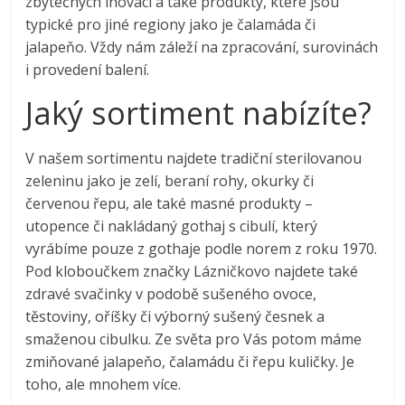
zbytečných inovací a také produkty, které jsou
typické pro jiné regiony jako je čalamáda či
jalapeňo. Vždy nám záleží na zpracování, surovinách
i provedení balení.
Jaký sortiment nabízíte?
V našem sortimentu najdete tradiční sterilovanou
zeleninu jako je zelí, beraní rohy, okurky či
červenou řepu, ale také masné produkty –
utopence či nakládaný gothaj s cibulí, který
vyrábíme pouze z gothaje podle norem z roku 1970.
Pod kloboučkem značky Lázničkovo najdete také
zdravé svačinky v podobě sušeného ovoce,
těstoviny, oříšky či výborný sušený česnek a
smaženou cibulku. Ze světa pro Vás potom máme
zmiňované jalapeňo, čalamádu či řepu kuličky. Je
toho, ale mnohem více.