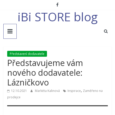
Přeskočit
na
iBi STORE blog
obsah
Představení dodavatele
Představujeme vám
nového dodavatele:
Lázničkovo
,
12.10.2021
Markéta Kalinová
Inspirace
Zaměřeno na
prodejce