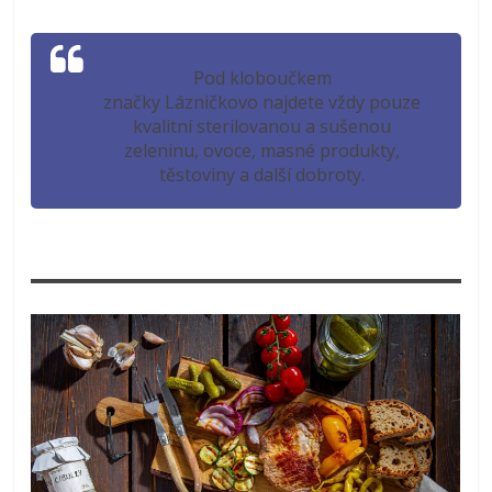
Pod kloboučkem
značky Lázničkovo najdete vždy pouze
kvalitní sterilovanou a sušenou
zeleninu, ovoce, masné produkty,
těstoviny a další dobroty.