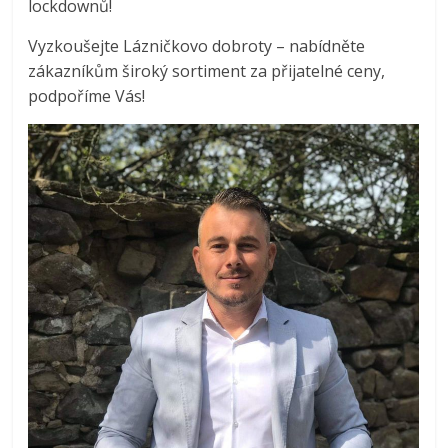
lockdownů!
Vyzkoušejte Lázničkovo dobroty – nabídněte
zákazníkům široký sortiment za přijatelné ceny,
podpoříme Vás!