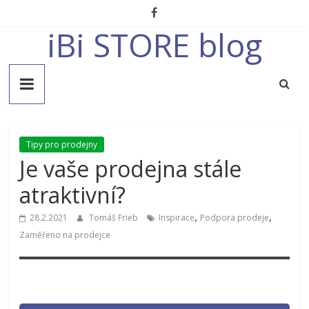
Přeskočit
na
iBi STORE blog
obsah
Tipy pro prodejny
Je vaše prodejna stále
atraktivní?
,
,
28.2.2021
Tomáš Frieb
Inspirace
Podpora prodeje
Zaměřeno na prodejce