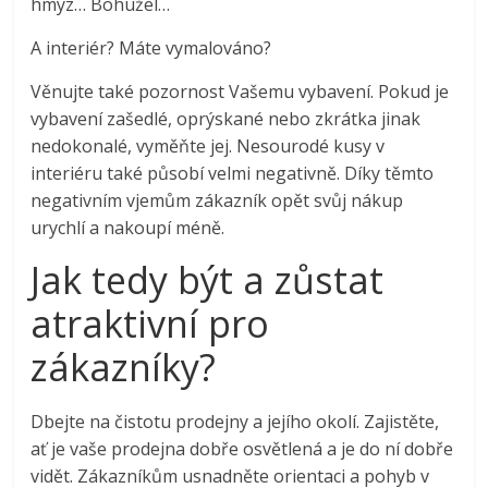
hmyz… Bohužel…
A interiér? Máte vymalováno?
Věnujte také pozornost Vašemu vybavení. Pokud je
vybavení zašedlé, oprýskané nebo zkrátka jinak
nedokonalé, vyměňte jej. Nesourodé kusy v
interiéru také působí velmi negativně. Díky těmto
negativním vjemům zákazník opět svůj nákup
urychlí a nakoupí méně.
Jak tedy být a zůstat
atraktivní pro
zákazníky?
Dbejte na čistotu prodejny a jejího okolí. Zajistěte,
ať je vaše prodejna dobře osvětlená a je do ní dobře
vidět. Zákazníkům usnadněte orientaci a pohyb v