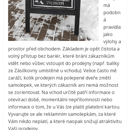
má
podobn
á
pravidla
jako
výlohy a
prostor před obchodem. Základem je opět čistota a
volný přístup bez bariér, které brání zákazníkům
vidět nebo vůbec vstoupit do prodejny (např. balíky
ze Zásilkovny umístěné u vchodu). Velice často mě
zaráží, kolik prodejen má polepené dveře změtí
samolepek, ve kterých zákazník ani nemá možnost
se zorientovat. Na vchod určitě patří informace o
otevírací době, momentální nepřítomnosti nebo
informace o tom, že u Vás lze platit platební kartou.
Vyvarujte se ale reklamním samolepkám, za které
Vám nikdo neplatí, a které naopak snižují atraktivitu
Vaší prodejny.