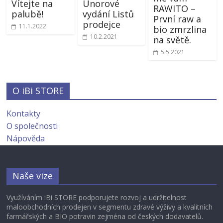
Vítejte na
Únorové
RAWITO –
palubě!
vydání Listů
První raw a
prodejce
11.1.2022
bio zmrzlina
10.2.2021
na světě.
5.5.2021
O iBi STORE
Kontakty
O společnosti
Nápověda
Naše vize
Využíváním iBi STORE podporujete rozvoj a udržitelnost
maloobchodních prodejen v segmentu zdravé výživy a kvalitních
farmářských a BIO potravin zejména od českých dodavatelů.