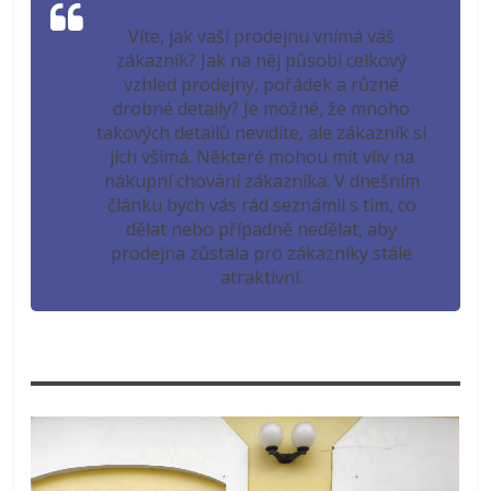
Víte, jak vaší prodejnu vnímá váš
zákazník? Jak na něj působí celkový
vzhled prodejny, pořádek a různé
drobné detaily? Je možné, že mnoho
takových detailů nevidíte, ale zákazník si
jich všímá. Některé mohou mít vliv na
nákupní chování zákazníka. V dnešním
článku bych vás rád seznámil s tím, co
dělat nebo případně nedělat, aby
prodejna zůstala pro zákazníky stále
atraktivní.