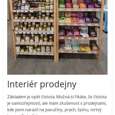
Interiér prodejny
Základem je opět čistota. Možná si říkáte, že čistota
je samozřejmostí, ale mám zkušenost s prodejnami,
kde jsem narazil na pavučiny, prach, špínu, mrtvý