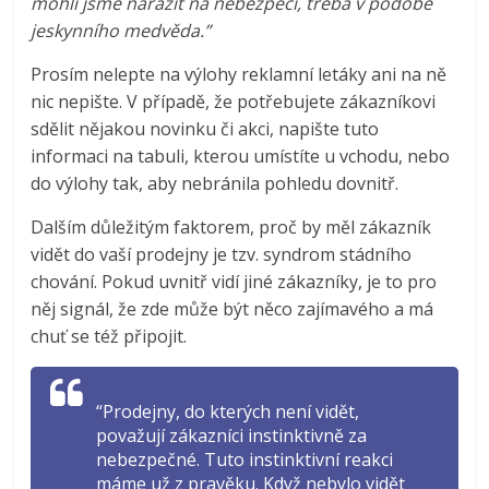
mohli jsme narazit na nebezpečí, třeba v podobě
jeskynního medvěda.”
Prosím nelepte na výlohy reklamní letáky ani na ně
nic nepište. V případě, že potřebujete zákazníkovi
sdělit nějakou novinku či akci, napište tuto
informaci na tabuli, kterou umístíte u vchodu, nebo
do výlohy tak, aby nebránila pohledu dovnitř.
Dalším důležitým faktorem, proč by měl zákazník
vidět do vaší prodejny je tzv. syndrom stádního
chování. Pokud uvnitř vidí jiné zákazníky, je to pro
něj signál, že zde může být něco zajímavého a má
chuť se též připojit.
“Prodejny, do kterých není vidět,
považují zákazníci instinktivně za
nebezpečné. Tuto instinktivní reakci
máme už z pravěku. Když nebylo vidět