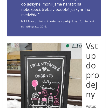
do jeskyně, mohli jsme narazit na
nebezpečí, třeba v podobě jeskynního
medvěda.”
Miloš Toman, Intuitivní marketing v prodejně, vyd. 3, Intuitivní
marketing s.r.o., 2016.
Vst
up
do
pro
dej
ny
Vstup