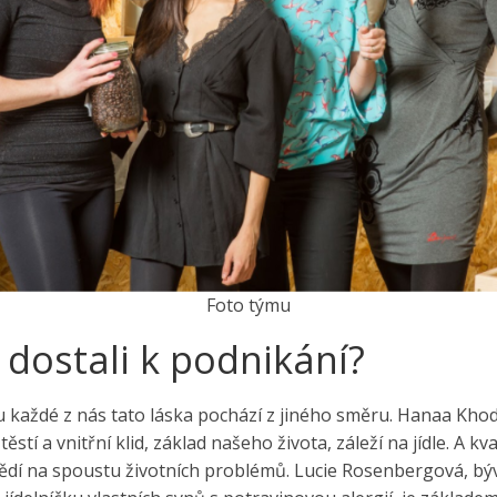
Foto týmu
e dostali k podnikání?
a u každé z nás tato láska pochází z jiného směru. Hanaa Kh
ěstí a vnitřní klid, základ našeho života, záleží na jídle. A kv
dí na spoustu životních problémů. Lucie Rosenbergová, býval