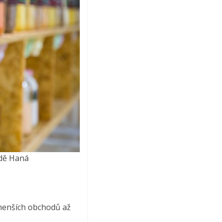
dě Haná
 menších obchodů až