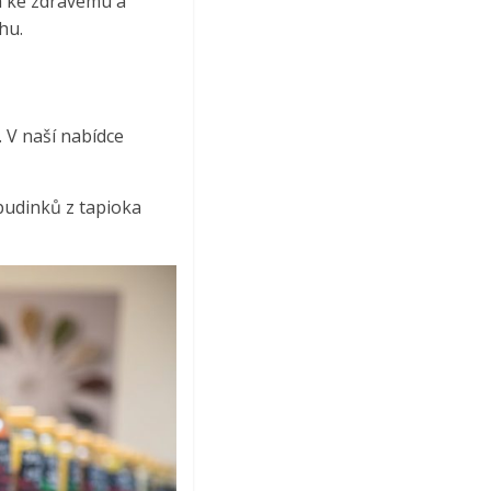
em ke zdravému a
hu.
. V naší nabídce
pudinků z tapioka