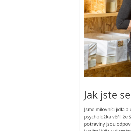
Jak jste s
Jsme milovníci jídla 
psycholožka věří, že št
potraviny jsou odpově