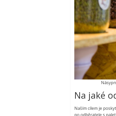
Násypn
Na jaké od
Naším cílem je posky
po odběratele s pale