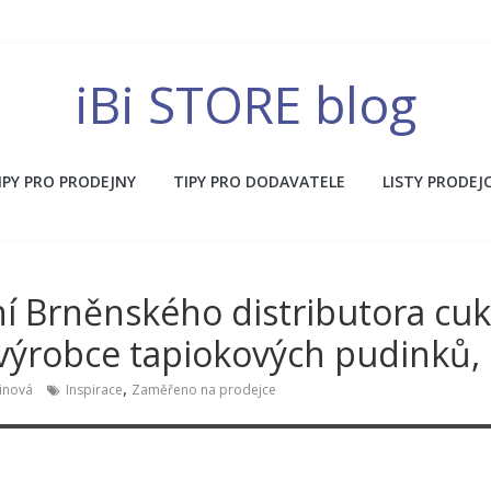
iBi STORE blog
IPY PRO PRODEJNY
TIPY PRO DODAVATELE
LISTY PRODEJ
í Brněnského distributora cukr
 výrobce tapiokových pudinků
,
linová
Inspirace
Zaměřeno na prodejce