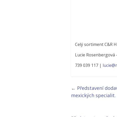
Celý sortiment C&R 
Lucie Rosenbergová –
739 039 117 |
lucie@
←
Představení dodava
mexických specialit.