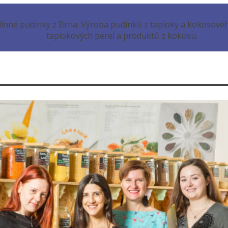
linné pudinky z Brna. Výroba pudinků z tapioky a kokosové
tapiokových perel a produktů z kokosu.