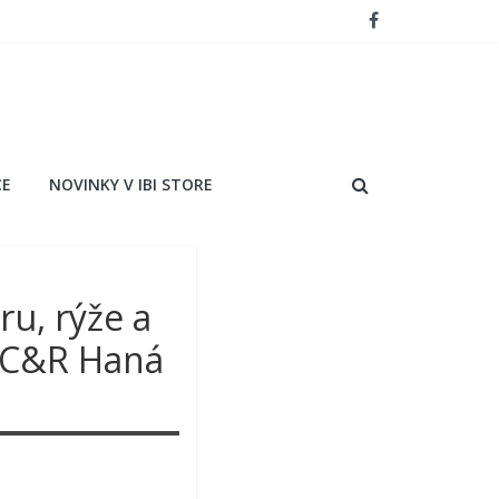
CE
NOVINKY V IBI STORE
u, rýže a
, C&R Haná