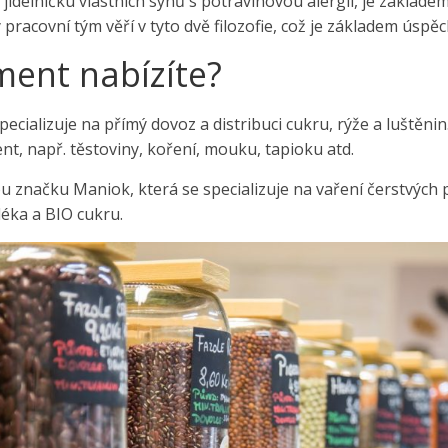
ím jídelníčku vlastních synů s potravinovou alergií, je základ
 pracovní tým věří v tyto dvě filozofie, což je základem úspěc
ment nabízíte?
pecializuje na přímý dovoz a distribuci cukru, rýže a luštěnin
ent, např. těstoviny, koření, mouku, tapioku atd.
 značku Maniok, která se specializuje na vaření čerstvých 
éka a BIO cukru.