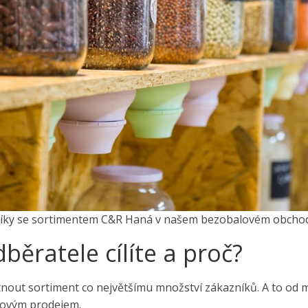
íky se sortimentem C&R Haná v našem bezobalovém obcho
běratele cílíte a proč?
tnout sortiment co největšímu množství zákazníků. A to od
tovým prodejem.