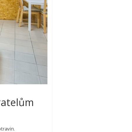
ratelům
travin.