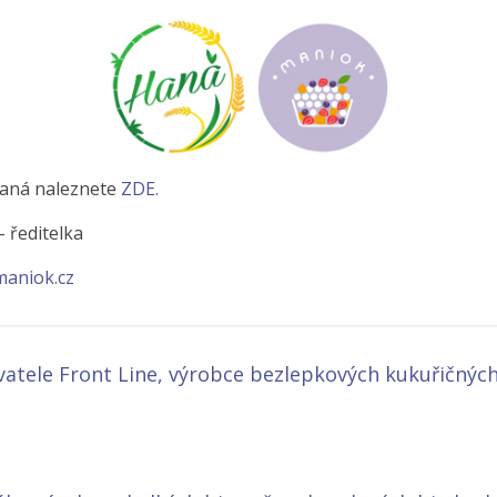
Haná naleznete
ZDE.
 ředitelka
maniok.cz
tele Front Line, výrobce bezlepkových kukuřičných t