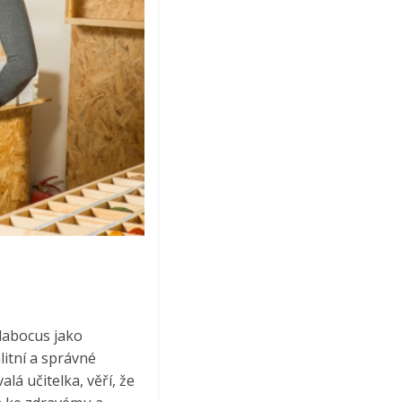
odabocus jako
alitní a správné
á učitelka, věří, že