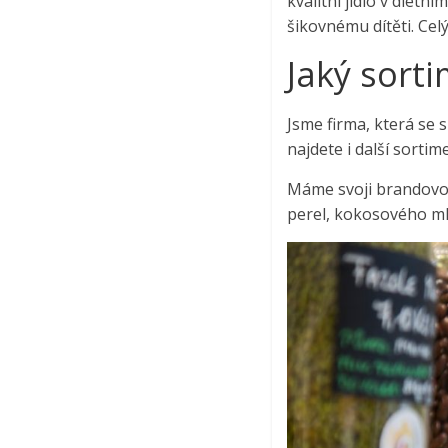
kvalitní jídlo v dietn
šikovnému dítěti. Celý
Jaký sorti
Jsme firma, která se s
najdete i další sortim
Máme svoji brandovou
perel, kokosového ml