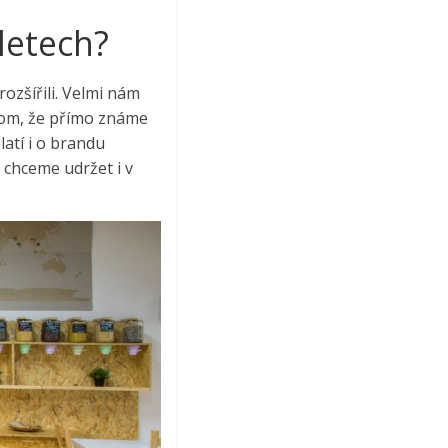
letech?
ozšířili. Velmi nám
 tom, že přímo známe
atí i o brandu
 chceme udržet i v