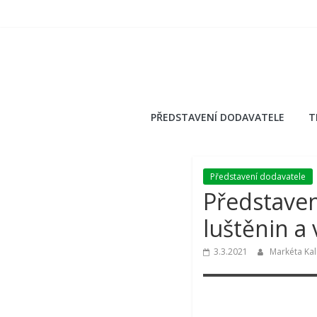
Přeskočit
na
obsah
PŘEDSTAVENÍ DODAVATELE
T
Představení dodavatele
Představen
luštěnin a
3.3.2021
Markéta Ka