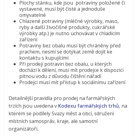
Plochy stánku, kde jsou potraviny položené či
vystavené, musí být čisté a jednoduše
omyvatelné
Chlazené potraviny (mléčné výrobky, maso,
ryby a další živočišné produkty, cukrářské
výrobky atp.) je nutno uchovávat v chladicím
zařízení
Potraviny bez obalu musí být chráněny před
prachem, nesmí se dotýkat země dojít ke
kontaktu s kupujícími
Při prodeji potravin bez obalu, u kterých
dochází k dělení, musí mít prodejce k dispozici
pitnou vodu z důvodu čištění nářadí
Prodejci musí mít přístup k sociálnímu zařízení
Detailnější pravidla pro prodej na farmářských
trzích jsou uvedena v
Kodexu farmářských trhů
, na
kterém se podílely Svazy měst a obcí, sdružení
místních samospráv, kraje, ale samotní
organizátoři.