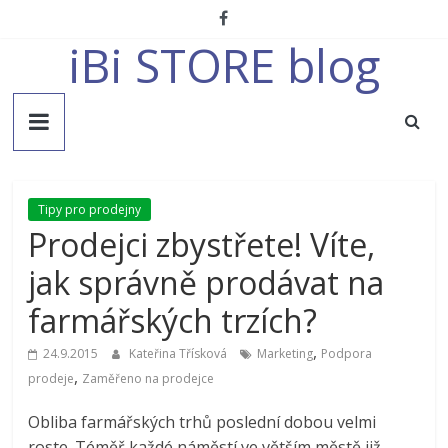
Přeskočit
na
iBi STORE blog
obsah
Tipy pro prodejny
Prodejci zbystřete! Víte,
jak správně prodávat na
farmářských trzích?
,
24.9.2015
Kateřina Třísková
Marketing
Podpora
,
prodeje
Zaměřeno na prodejce
Obliba farmářských trhů poslední dobou velmi
roste. Téměř každé náměstí ve větším městě již