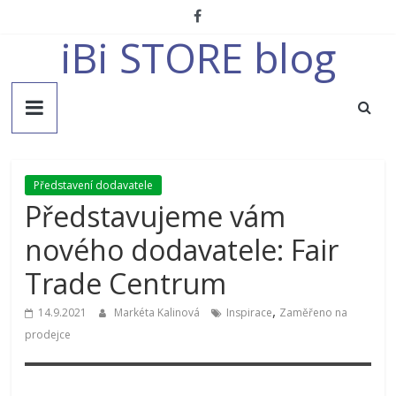
Přeskočit
na
iBi STORE blog
obsah
Představení dodavatele
Představujeme vám
nového dodavatele: Fair
Trade Centrum
,
14.9.2021
Markéta Kalinová
Inspirace
Zaměřeno na
prodejce