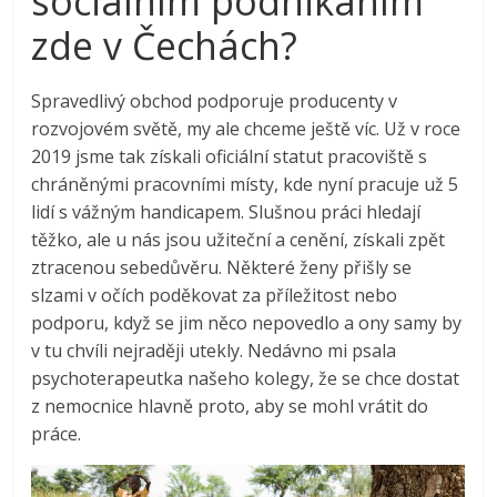
sociálním podnikáním
zde v Čechách?
Spravedlivý obchod podporuje producenty v
rozvojovém světě, my ale chceme ještě víc. Už v roce
2019 jsme tak získali oficiální statut pracoviště s
chráněnými pracovními místy, kde nyní pracuje už 5
lidí s vážným handicapem. Slušnou práci hledají
těžko, ale u nás jsou užiteční a cenění, získali zpět
ztracenou sebedůvěru. Některé ženy přišly se
slzami v očích poděkovat za příležitost nebo
podporu, když se jim něco nepovedlo a ony samy by
v tu chvíli nejraději utekly. Nedávno mi psala
psychoterapeutka našeho kolegy, že se chce dostat
z nemocnice hlavně proto, aby se mohl vrátit do
práce.