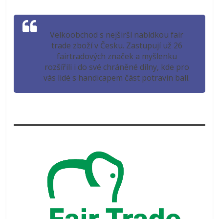
Velkoobchod s nejširší nabídkou fair
trade zboží v Česku. Zastupují už 26
fairtradových značek a myšlenku
rozšířili i do své chráněné dílny, kde pro
vás lidé s handicapem část potravin balí.