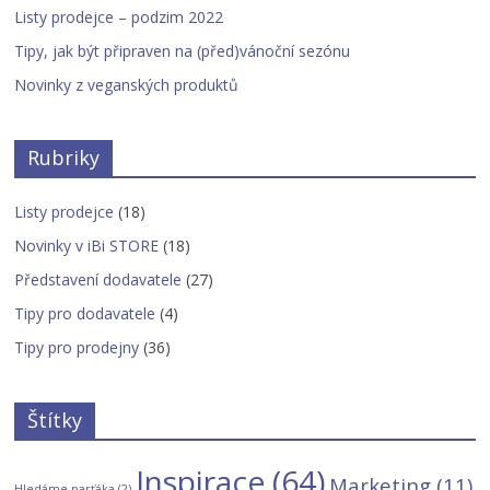
Listy prodejce – podzim 2022
Tipy, jak být připraven na (před)vánoční sezónu
Novinky z veganských produktů
Rubriky
Listy prodejce
(18)
Novinky v iBi STORE
(18)
Představení dodavatele
(27)
Tipy pro dodavatele
(4)
Tipy pro prodejny
(36)
Štítky
Inspirace
(64)
Marketing
(11)
Hledáme parťáka
(2)