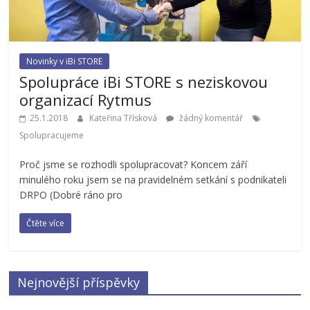
Novinky v iBi STORE
Spolupráce iBi STORE s neziskovou
organizací Rytmus
25.1.2018
Kateřina Třísková
žádný komentář
Spolupracujeme
Proč jsme se rozhodli spolupracovat? Koncem září
minulého roku jsem se na pravidelném setkání s podnikateli
DRPO (Dobré ráno pro
Čtěte více
Nejnovější příspěvky