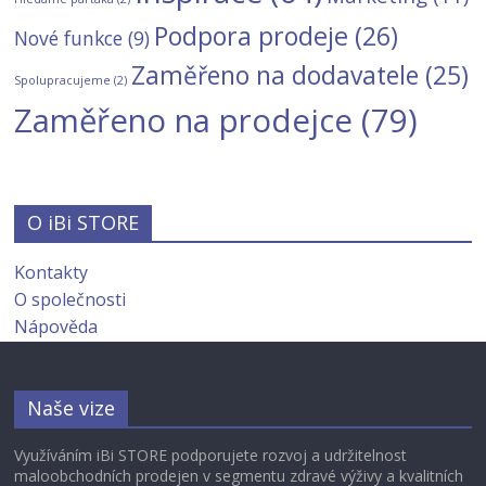
Podpora prodeje
(26)
Nové funkce
(9)
Zaměřeno na dodavatele
(25)
Spolupracujeme
(2)
Zaměřeno na prodejce
(79)
O iBi STORE
Kontakty
O společnosti
Nápověda
Naše vize
Využíváním iBi STORE podporujete rozvoj a udržitelnost
maloobchodních prodejen v segmentu zdravé výživy a kvalitních