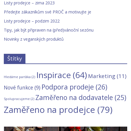
Listy prodejce – zima 2023
Předejte zákazníkům své PROČ a motivujte je
Listy prodejce – podzim 2022
Tipy, jak být připraven na (před)vánoční sezónu
Novinky z veganských produktů
Štítky
Inspirace
(64)
Marketing
(11)
Hledáme parťáka
(2)
Podpora prodeje
(26)
Nové funkce
(9)
Zaměřeno na dodavatele
(25)
Spolupracujeme
(2)
Zaměřeno na prodejce
(79)